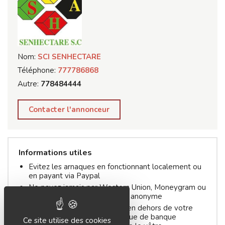
Nom:
SCI SENHECTARE
Téléphone:
777786868
Autre:
778484444
Contacter l'annonceur
Informations utiles
Evitez les arnaques en fonctionnant localement ou
en payant via Paypal
Ne payez jamais par Western Union, Moneygram ou
un autre service de paiement anonyme
N'achetez ou ne vendez pas en dehors de votre
pays. N'acceptez pas un chèque de banque
Ce site utilise des cookies